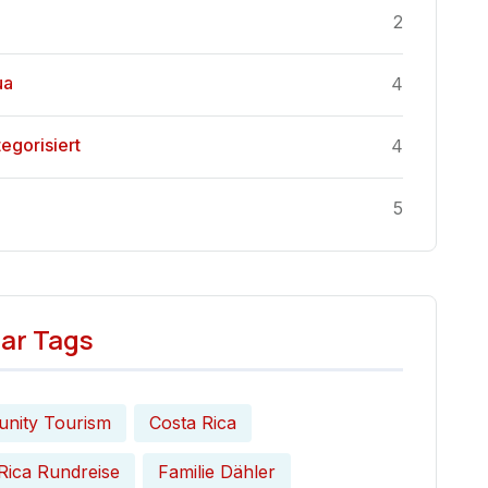
2
ua
4
tegorisiert
4
5
ar Tags
nity Tourism
Costa Rica
Rica Rundreise
Familie Dähler